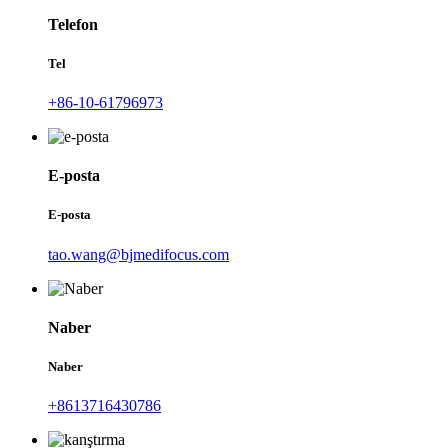
Telefon
Tel
+86-10-61796973
E-posta
E-posta
tao.wang@bjmedifocus.com
Naber
Naber
+8613716430786