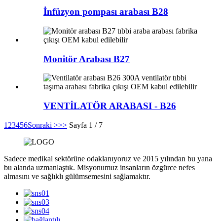
İnfüzyon pompası arabası B28
Monitör Arabası B27
VENTİLATÖR ARABASI - B26
1
2
3
4
5
6
Sonraki >
>>
Sayfa 1 / 7
Sadece medikal sektörüne odaklanıyoruz ve 2015 yılından bu yana
bu alanda uzmanlaştık. Misyonumuz insanların özgürce nefes
almasını ve sağlıklı gülümsemesini sağlamaktır.