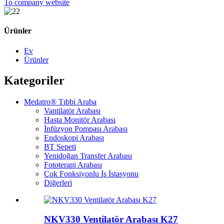
To company website
Ürünler
Ev
Ürünler
Kategoriler
Medatro® Tıbbi Araba
Vantilatör Arabası
Hasta Monitör Arabası
İnfüzyon Pompası Arabası
Endoskopi Arabası
BT Sepeti
Yenidoğan Transfer Arabası
Fototerapi Arabası
Çok Fonksiyonlu İş İstasyonu
Diğerleri
NKV330 Ventilatör Arabası K27