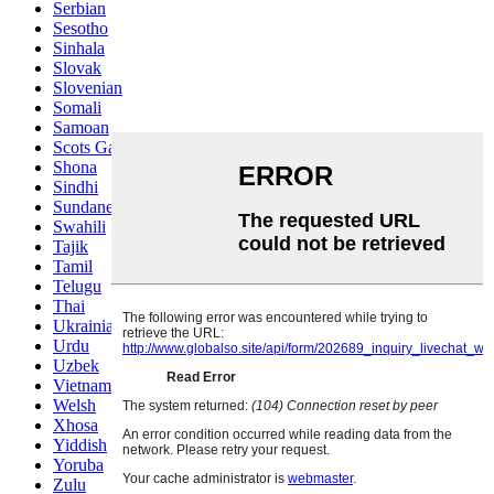
Serbian
Sesotho
Sinhala
Slovak
Slovenian
Somali
Samoan
Scots Gaelic
Shona
Sindhi
Sundanese
Swahili
Tajik
Tamil
Telugu
Thai
Ukrainian
Urdu
Uzbek
Vietnamese
Welsh
Xhosa
Yiddish
Yoruba
Zulu