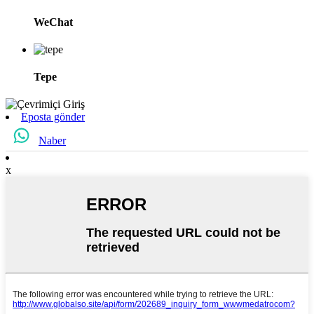
WeChat
Tepe
Eposta gönder
Naber
x