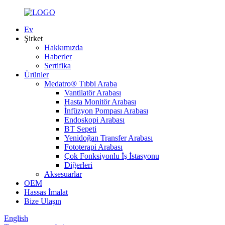
Ev
Şirket
Hakkımızda
Haberler
Sertifika
Ürünler
Medatro® Tıbbi Araba
Vantilatör Arabası
Hasta Monitör Arabası
İnfüzyon Pompası Arabası
Endoskopi Arabası
BT Sepeti
Yenidoğan Transfer Arabası
Fototerapi Arabası
Çok Fonksiyonlu İş İstasyonu
Diğerleri
Aksesuarlar
OEM
Hassas İmalat
Bize Ulaşın
English