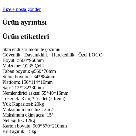
Bize e-posta gönder
Ürün ayrıntısı
Ürün etiketleri
tıbbi endüstri mobilite çözümü
Güvenlik · Dayanıklılık · Hareketlilik · Özel LOGO
Boyut: φ560*960mm
Malzeme: Q235 Çelik
Taban boyutu: φ560*70mm
Sütun boyutu: φ34*884mm
Platform: 150*114*10mm
Sap: 212*182*30mm
Nemlendirici askısı: 55*40*16mm
Tekerlek: 3 inç * 5 adet (2 frenli)
Yük Kapasitesi: 20kg
Maksimum itme hızı: 2 m/s
Maksimum eğim açısı: 15°
Net ağırlık: 12kg
Karton boyutu: 900*570*210mm
Brüt ağırlık: 15kg