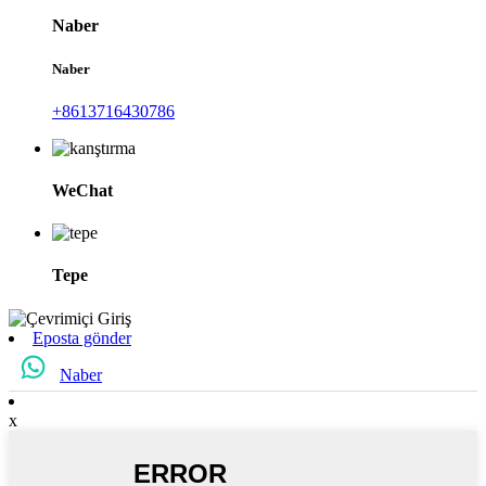
Naber
Naber
+8613716430786
WeChat
Tepe
Eposta gönder
Naber
x