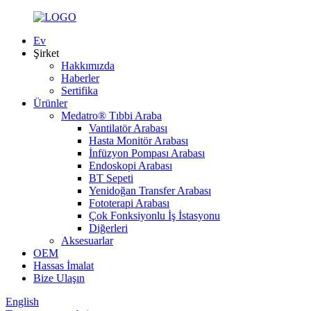
Ev
Şirket
Hakkımızda
Haberler
Sertifika
Ürünler
Medatro® Tıbbi Araba
Vantilatör Arabası
Hasta Monitör Arabası
İnfüzyon Pompası Arabası
Endoskopi Arabası
BT Sepeti
Yenidoğan Transfer Arabası
Fototerapi Arabası
Çok Fonksiyonlu İş İstasyonu
Diğerleri
Aksesuarlar
OEM
Hassas İmalat
Bize Ulaşın
English