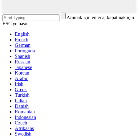
Aramak için enter'a, kapatmak için
ESC'ye basın
English
French
German
Portuguese
Spanish
Russian
Japanese
Korean
Arabic
Irish
Greek
Turkish
Italian
Danish
Romanian
Indonesian
Czech
Afrikaans
Swedish